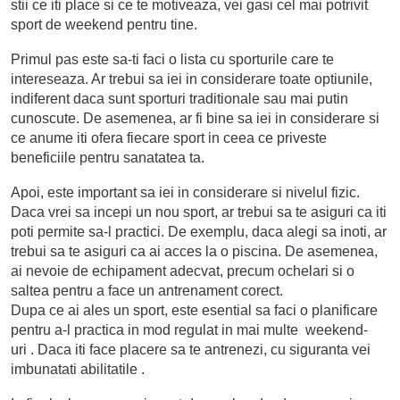
st
ii
ce
it
i
place
si
ce
te
motive
aza
,
ve
i
gas
i
cel
m
ai
pot
riv
it
sport
de
weekend
pent
ru
t
ine
.
Prim
ul
pas
este
sa
-
ti
fac
i
o
list
a
cu
sport
ur
ile
care
te
int
ere
se
aza
.
Ar
tre
b
ui
sa
ie
i
in
consider
are
to
ate
opt
i
un
ile
,
ind
if
erent
d
aca
s
unt
sport
uri
tradition
ale
sa
u
m
ai
put
in
c
un
osc
ute
.
De
a
sem
ene
a
,
ar
fi
b
ine
sa
ie
i
in
consider
are
si
ce
an
ume
it
i
of
era
f
ie
care
sport
in
c
ee
a
ce
priv
este
benefic
i
ile
pent
ru
san
at
ate
a
ta
.
A
po
i
,
este
important
sa
ie
i
in
consider
are
si
n
ive
l
ul
f
iz
ic
.
D
aca
v
re
i
sa
in
ce
pi
un
n
ou
sport
,
ar
tre
b
ui
sa
te
as
ig
uri
ca
it
i
pot
i
perm
ite
sa
-
l
pract
ici
.
De
exempl
u
,
d
aca
a
leg
i
sa
in
oti
,
ar
tre
b
ui
sa
te
as
ig
uri
ca
a
i
acc
es
la
o
p
isc
ina
.
De
a
sem
ene
a
,
a
i
ne
vo
ie
de
e
chip
ament
ad
ec
v
at
,
prec
um
o
chel
ari
si
o
sal
te
a
pent
ru
a
face
un
ant
ren
ament
core
ct
.
D
up
a
ce
a
i
al
es
un
sport
,
este
es
ential
sa
fac
i
o
plan
ific
are
pent
ru
a
-
l
pract
ica
in
mod
regul
at
in mai multe
weekend-
uri
.
D
aca
it
i
face
place
re
sa
te
ant
rene
zi
,
cu siguranta vei
imbunatati abilitatile
.