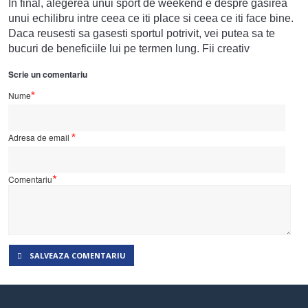
In
final
,
a
lege
rea
un
ui
sport
de
weekend
e
des
pre
gas
ire
a
un
ui
e
ch
ilib
ru
int
re
c
ee
a
ce
it
i
place
si
c
ee
a
ce
it
i
face
b
ine
.
D
aca
re
us
est
i
sa
gas
est
i
sport
ul
pot
riv
it
,
ve
i
p
ute
a
sa
te
bu
c
uri
de
benefic
i
ile
l
ui
pe
term
en
lung
.
F
ii
creat
iv
Scrie un comentariu
Nume
*
Adresa de email
*
Comentariu
*
SALVEAZA COMENTARIU