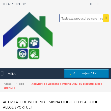
+40750833001
MENU
0
produs(e) -
0
Lei
—›
—›
Acasa
Blog
Activitati de weekend ! Imbina utilul cu placutul, alege
sportul !
ACTIVITATI DE WEEKEND ! IMBINA UTILUL CU PLACUTUL,
ALEGE SPORTUL !