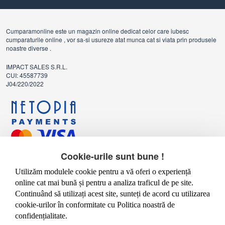
Cumparamonline este un magazin online dedicat celor care iubesc
cumparaturile online , vor sa-si usureze atat munca cat si viata prin produsele
noastre diverse .
IMPACT SALES S.R.L.
CUI: 45587739
J04/220/2022
Cookie-urile sunt bune !
INFORMATII
Utilizăm modulele cookie pentru a vă oferi o experiență
Termeni si conditii
online cat mai bună și pentru a analiza traficul de pe site.
Continuând să utilizați acest site, sunteți de acord cu utilizarea
Modalitati de plata
cookie-urilor în conformitate cu Politica noastră de
Politica de confidentialitate
confidențialitate.