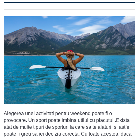
A
lege
rea
une
i activitati pentru
weekend
po
ate
fi
o
prov
oc
are
.
Un sport poate imbina utilul cu placutul .Ex
ista
at
at
de
mult
e
tip
uri
de
sport
uri
la
care
sa
te
al
atur
i
,
si
ast
f
el
po
ate
fi
gre
u
sa
ie
i
dec
iz
ia
core
ct
a
.
Cu
to
ate
ac
est
ea
,
d
aca